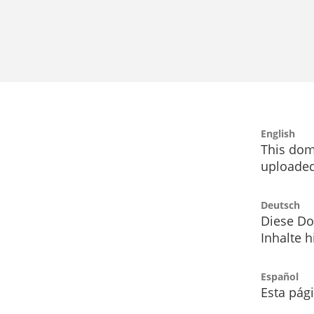
English
This dom
uploaded
Deutsch
Diese Do
Inhalte h
Español
Esta pág