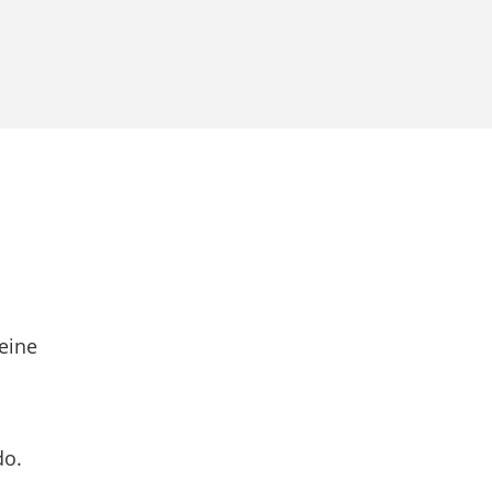
eine
do.