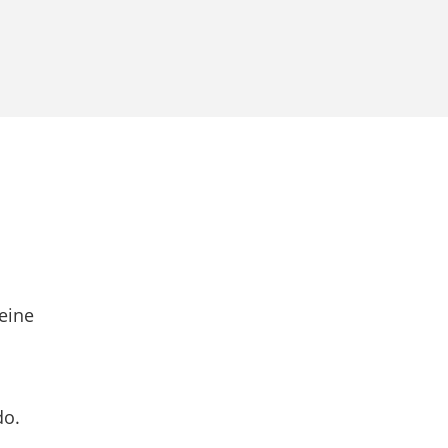
eine
do.