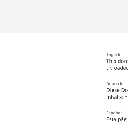
English
This dom
uploaded
Deutsch
Diese Do
Inhalte h
Español
Esta pág