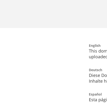
English
This dom
uploaded
Deutsch
Diese Do
Inhalte h
Español
Esta pág