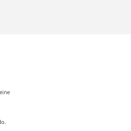
eine
do.