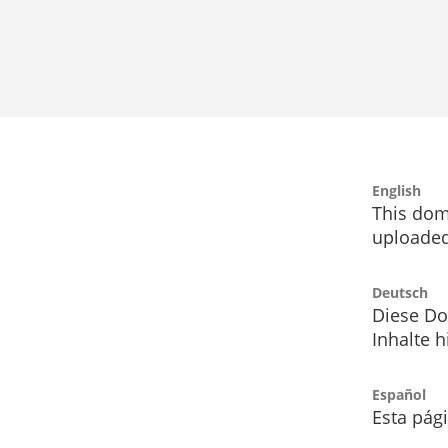
English
This dom
uploaded
Deutsch
Diese Do
Inhalte h
Español
Esta pág