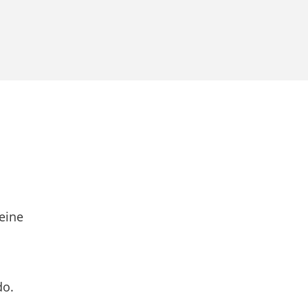
eine
do.