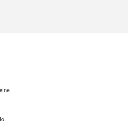
eine
do.