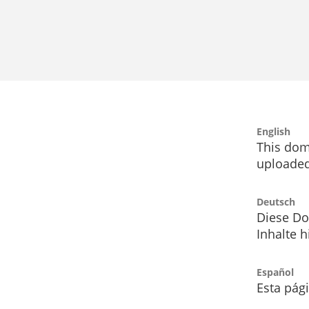
English
This dom
uploaded
Deutsch
Diese Do
Inhalte h
Español
Esta pág