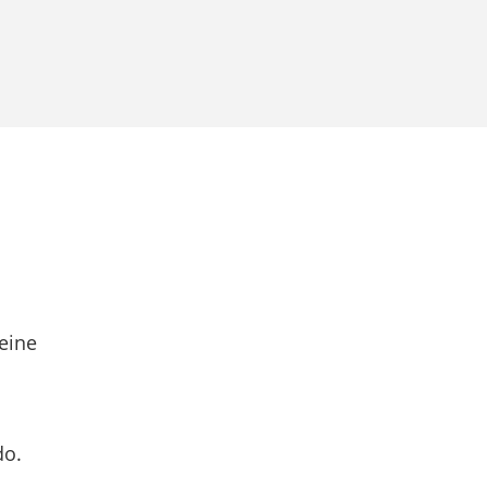
eine
do.