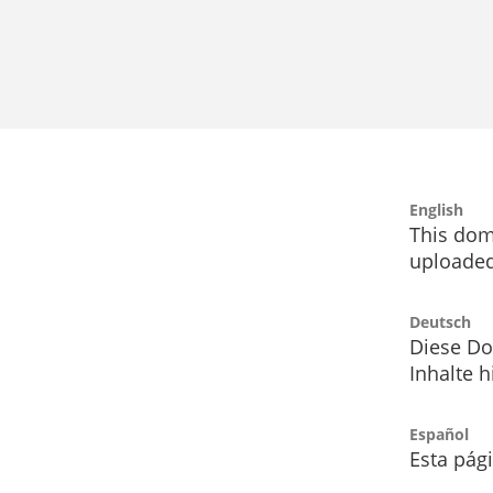
English
This dom
uploaded
Deutsch
Diese Do
Inhalte h
Español
Esta pág