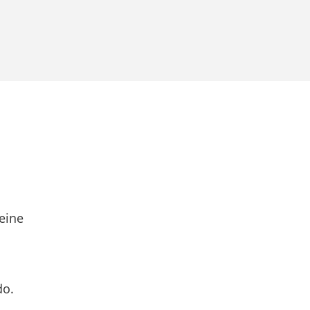
eine
do.