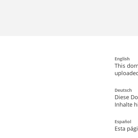
English
This dom
uploaded
Deutsch
Diese Do
Inhalte h
Español
Esta pág