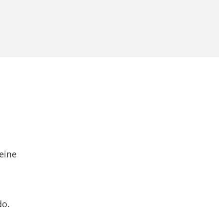
eine
do.