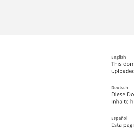
English
This dom
uploaded
Deutsch
Diese Do
Inhalte h
Español
Esta pág