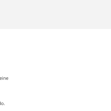
eine
do.