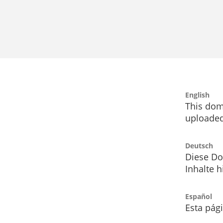
English
This dom
uploaded
Deutsch
Diese Do
Inhalte h
Español
Esta pág